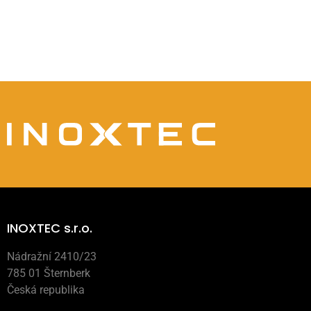
INOXTEC s.r.o.
Nádražní 2410/23
785 01 Šternberk
Česká republika